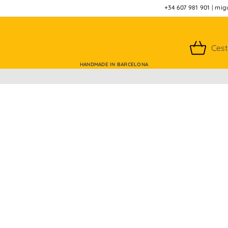
+34 607 981 901
|
mig
Ces
HANDMADE IN BARCELONA