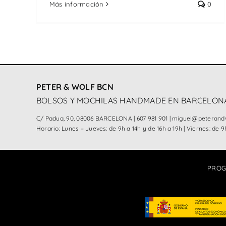
Más información
0
PETER & WOLF BCN
BOLSOS Y MOCHILAS HANDMADE EN BARCELON
C/ Padua, 90, 08006 BARCELONA |
607 981 901
|
miguel@peterandw
Horario: Lunes – Jueves: de 9h a 14h y de 16h a 19h | Viernes: de 9
PROG