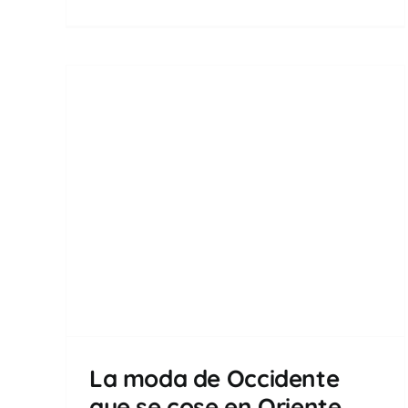
que
La moda de Occidente
que se cose en Oriente