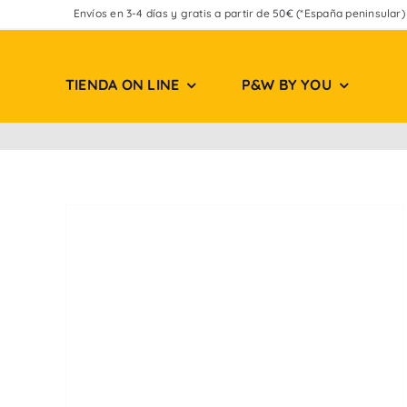
Saltar
Envíos en 3-4 días y gratis a partir de 50€ (*España peninsular)
al
contenido
TIENDA ON LINE
P&W BY YOU
sne
l
o’17