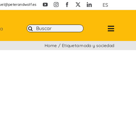
ES
uel@peterandwolf.es
Buscar:
ta
Home
Etiqueta:
moda y sociedad