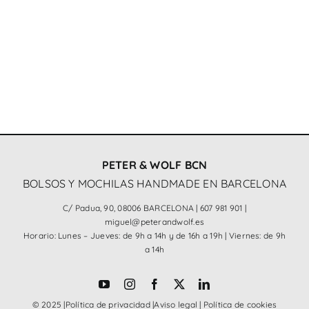
Bolso Góndola 3D Lima
PETER & WOLF BCN
BOLSOS Y MOCHILAS HANDMADE EN BARCELONA
C/ Padua, 90, 08006 BARCELONA |
607 981 901
|
miguel@peterandwolf.es
Horario: Lunes – Jueves: de 9h a 14h y de 16h a 19h | Viernes: de 9h
a 14h
© 2025 |
Política de privacidad
|
Aviso legal
|
Política de cookies