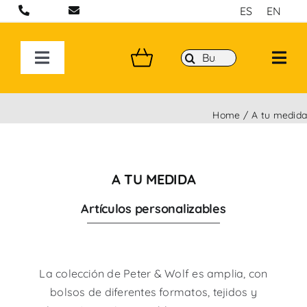
Saltar
ES
EN
al
contenido
Buscar:
Toggle
Navigation
BOLSOS ARTESANALES EN BARCELONA
Home
A tu medid
MOCHILAS
A TU MEDIDA
BANDOLERAS HECHAS A MANO
Artículos personalizables
COLECCIONES
La colección de Peter & Wolf es amplia, con
P&W BY YOU
bolsos de diferentes formatos, tejidos y