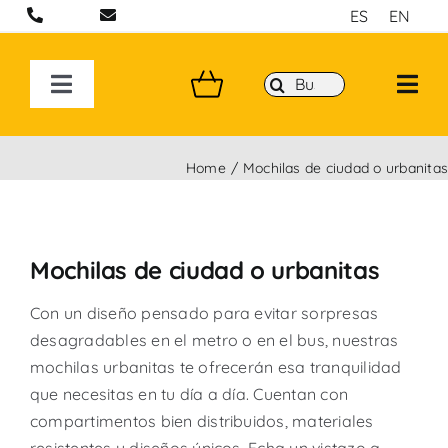
Saltar
ES
EN
al
contenido
Buscar:
Toggle
Navigation
BOLSOS ARTESANALES EN BARCELONA
Home
Mochilas de ciudad o urbanita
MOCHILAS
Mochilas de ciudad o urbanitas
BANDOLERAS HECHAS A MANO
Con un diseño pensado para evitar sorpresas
COLECCIONES
desagradables en el metro o en el bus, nuestras
mochilas urbanitas te ofrecerán esa tranquilidad
que necesitas en tu día a día. Cuentan con
P&W BY YOU
compartimentos bien distribuidos, materiales