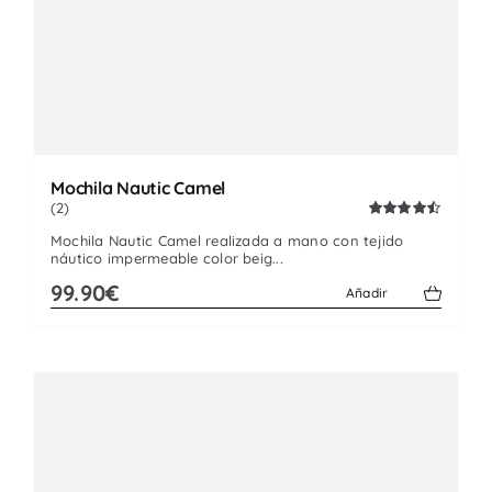
Mochila Nautic Camel
(2)
Valorado
Mochila Nautic Camel realizada a mano con tejido
con
4.50
de
náutico impermeable color beig...
5
99.90€
Añadir