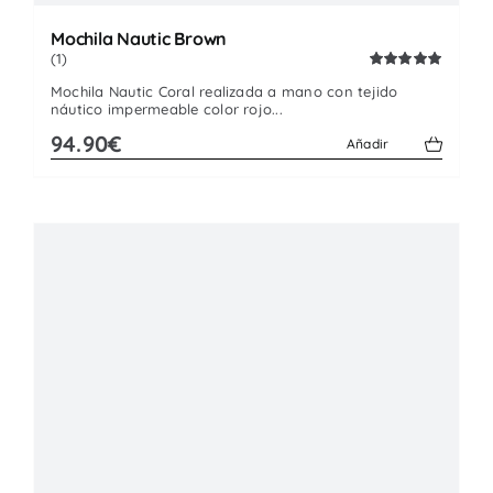
Mochila Nautic Brown
(1)
Valorado
Mochila Nautic Coral realizada a mano con tejido
con
5.00
de
náutico impermeable color rojo...
5
94.90€
Añadir