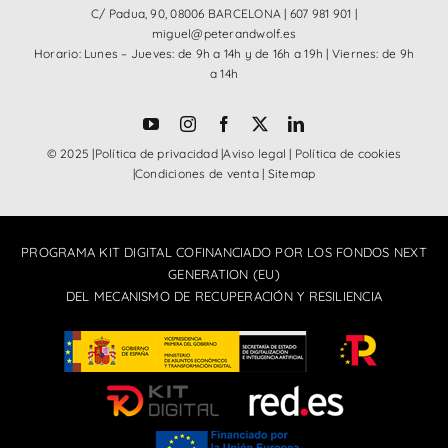
C/ Padua, 90, 08006 BARCELONA |
607 981 901
|
miguel@peterandwolf.es
Horario: Lunes – Jueves: de 9h a 14h y de 16h a 19h | Viernes: de 9h
a 14h
© 2025 |
Política de privacidad
|
Aviso legal
|
Política de cookies
|
Condiciones de venta
|
Sitemap
PROGRAMA KIT DIGITAL COFINANCIADO POR LOS FONDOS NEXT
GENERATION (EU)
DEL MECANISMO DE RECUPERACIÓN Y RESILIENCIA