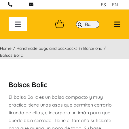
Saltar
ES
EN
al
contenido
Buscar:
Toggle
Navigation
BOLSOS ARTESANALES EN BARCELONA
Home
Handmade bags and backpacks in Barcelona
Bolsos Bolic
MOCHILAS
BANDOLERAS HECHAS A MANO
Bolsos Bolic
El bolso Bolic es un bolso compacto y muy
COLECCIONES
práctico: tiene unas asas que permiten cerrarlo
tirando de ellas, e incorpora un imán para que
P&W BY YOU
quede bien cerrado. Tiene el tamaño suficiente
para que quepa un poco de todo. Su base