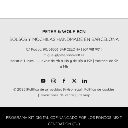
PETER & WOLF BCN
BOLSOS Y MOCHILAS HANDMADE EN BARCELONA
C/ Padua, 90, 08006 BARCELONA |
607 981 901
|
miguel@peterandwolf.es
Horario: Lunes – Jueves: de 9h a 14h y de 16h a 19h | Viernes: de 9h
a 14h
© 2025 |
Política de privacidad
|
Aviso legal
|
Política de cookies
|
Condiciones de venta
|
Sitemap
PROGRAMA KIT DIGITAL COFINANCIADO POR LOS FONDOS NEXT
GENERATION (EU)