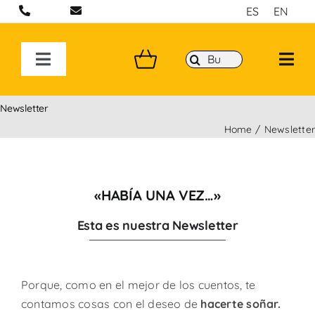
Saltar
ES
EN
al
contenido
Buscar:
Toggle
Navigation
BOLSOS ARTESANALES EN BARCELONA
Newsletter
Home
Newslette
MOCHILAS
BANDOLERAS HECHAS A MANO
«HABÍA UNA VEZ…»
Esta es nuestra Newsletter
COLECCIONES
P&W BY YOU
Porque, como en el mejor de los cuentos, te
contamos cosas con el deseo de
hacerte soñar.