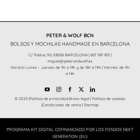
PETER & WOLF BCN
BOLSOS Y MOCHILAS HANDMADE EN BARCELONA
C/ Padua, 90, 08006 BARCELONA |
607 981 901
|
miguel@peterandwolf.es
Horario: Lunes – Jueves: de 9h a 14h y de 16h a 19h | Viernes: de 9h
a 14h
© 2025 |
Política de privacidad
|
Aviso legal
|
Política de cookies
|
Condiciones de venta
|
Sitemap
PROGRAMA KIT DIGITAL COFINANCIADO POR LOS FONDOS NEXT
GENERATION (EU)