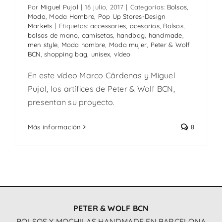
Por
Miguel Pujol
|
16 julio, 2017
|
Categorías:
Bolsos
,
Moda
,
Moda Hombre
,
Pop Up Stores-Design
Markets
|
Etiquetas:
accessories
,
acesorios
,
Bolsos
,
bolsos de mano
,
camisetas
,
handbag
,
handmade
,
men style
,
Moda hombre
,
Moda mujer
,
Peter & Wolf
BCN
,
shopping bag
,
unisex
,
vídeo
En este vídeo Marco Cárdenas y Miguel
Pujol, los artífices de Peter & Wolf BCN,
presentan su proyecto.
Más información
8
PETER & WOLF BCN
BOLSOS Y MOCHILAS HANDMADE EN BARCELONA