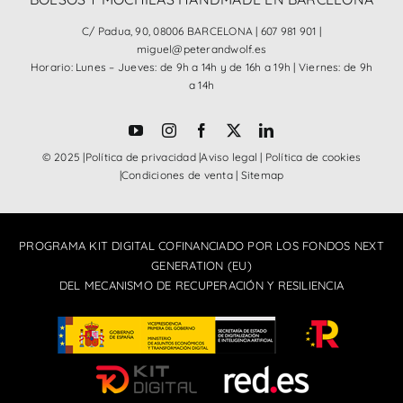
C/ Padua, 90, 08006 BARCELONA |
607 981 901
|
miguel@peterandwolf.es
Horario: Lunes – Jueves: de 9h a 14h y de 16h a 19h | Viernes: de 9h
a 14h
© 2025 |
Política de privacidad
|
Aviso legal
|
Política de cookies
|
Condiciones de venta
|
Sitemap
PROGRAMA KIT DIGITAL COFINANCIADO POR LOS FONDOS NEXT
GENERATION (EU)
DEL MECANISMO DE RECUPERACIÓN Y RESILIENCIA