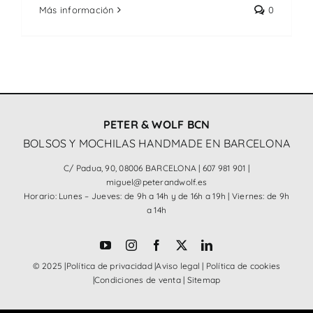
Más información
0
PETER & WOLF BCN
BOLSOS Y MOCHILAS HANDMADE EN BARCELONA
C/ Padua, 90, 08006 BARCELONA |
607 981 901
|
miguel@peterandwolf.es
Horario: Lunes – Jueves: de 9h a 14h y de 16h a 19h | Viernes: de 9h
a 14h
© 2025 |
Política de privacidad
|
Aviso legal
|
Política de cookies
|
Condiciones de venta
|
Sitemap