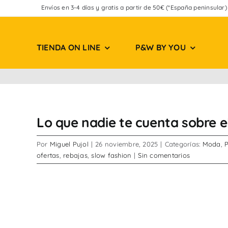
Saltar
Envíos en 3-4 días y gratis a partir de 50€ (*España peninsular)
al
contenido
TIENDA ON LINE
P&W BY YOU
Lo que nadie te cuenta sobre e
Por
Miguel Pujol
|
26 noviembre, 2025
|
Categorías:
Moda
,
ofertas
,
rebajas
,
slow fashion
|
Sin comentarios
Ver
imagen
más
grande