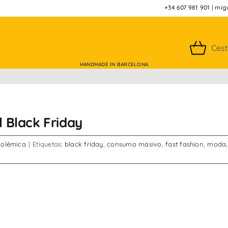
+34 607 981 901
|
mig
Ces
HANDMADE IN BARCELONA
l Black Friday
Polémica
|
Etiquetas:
black friday
,
consumo masivo
,
fast fashion
,
moda
,