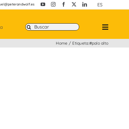
ES
uel@peterandwolf.es
Buscar:
ta
Home
Etiqueta:
#palo alto