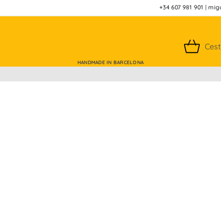
+34 607 981 901
|
mig
Ces
HANDMADE IN BARCELONA