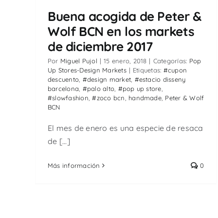
Buena acogida de Peter &
Wolf BCN en los markets
de diciembre 2017
Por
Miguel Pujol
|
15 enero, 2018
|
Categorías:
Pop
Up Stores-Design Markets
|
Etiquetas:
#cupon
descuento
,
#design market
,
#estacio disseny
barcelona
,
#palo alto
,
#pop up store
,
#slowfashion
,
#zoco bcn
,
handmade
,
Peter & Wolf
BCN
El mes de enero es una especie de resaca
de [...]
Más información
0