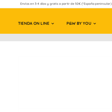
Saltar
Envíos en 3-4 días y gratis a partir de 50€ (*España peninsular)
al
contenido
TIENDA ON LINE
P&W BY YOU
r &
s de