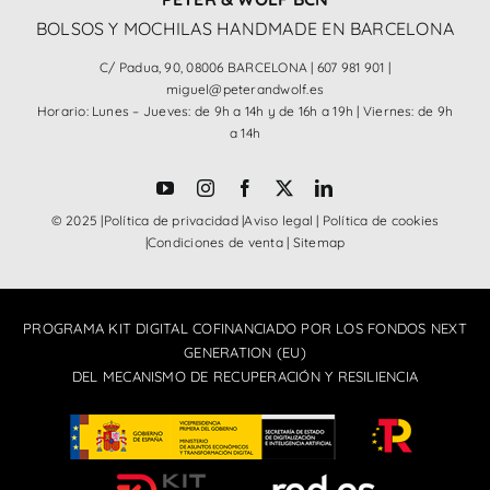
BOLSOS Y MOCHILAS HANDMADE EN BARCELONA
C/ Padua, 90, 08006 BARCELONA |
607 981 901
|
miguel@peterandwolf.es
Horario: Lunes – Jueves: de 9h a 14h y de 16h a 19h | Viernes: de 9h
a 14h
© 2025 |
Política de privacidad
|
Aviso legal
|
Política de cookies
|
Condiciones de venta
|
Sitemap
PROGRAMA KIT DIGITAL COFINANCIADO POR LOS FONDOS NEXT
GENERATION (EU)
DEL MECANISMO DE RECUPERACIÓN Y RESILIENCIA