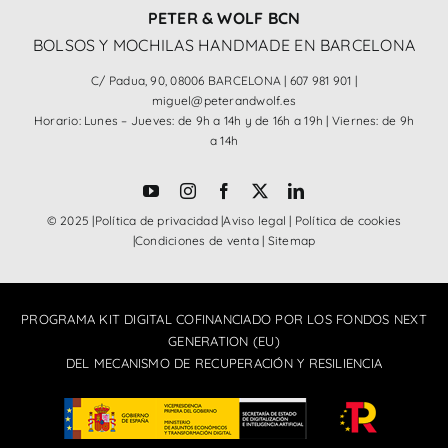
PETER & WOLF BCN
BOLSOS Y MOCHILAS HANDMADE EN BARCELONA
C/ Padua, 90, 08006 BARCELONA |
607 981 901
|
miguel@peterandwolf.es
Horario: Lunes – Jueves: de 9h a 14h y de 16h a 19h | Viernes: de 9h
a 14h
© 2025 |
Política de privacidad
|
Aviso legal
|
Política de cookies
|
Condiciones de venta
|
Sitemap
PROGRAMA KIT DIGITAL COFINANCIADO POR LOS FONDOS NEXT
GENERATION (EU)
DEL MECANISMO DE RECUPERACIÓN Y RESILIENCIA