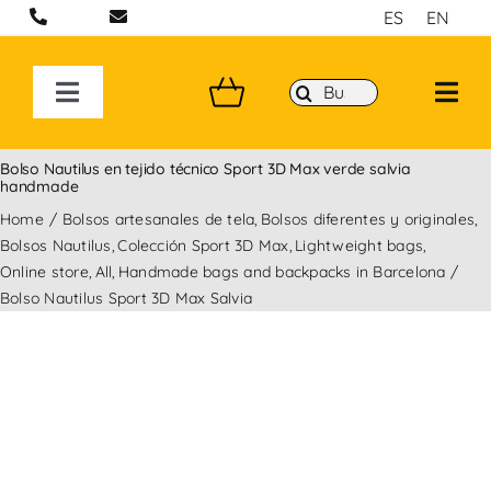
Saltar
ES
EN
al
contenido
Buscar:
Toggle
Navigation
BOLSOS ARTESANALES EN BARCELONA
Bolso Nautilus en tejido técnico Sport 3D Max verde salvia
handmade
Home
Bolsos artesanales de tela
Bolsos diferentes y originales
MOCHILAS
Bolsos Nautilus
Colección Sport 3D Max
Lightweight bags
Online store
All
Handmade bags and backpacks in Barcelona
BANDOLERAS HECHAS A MANO
Bolso Nautilus Sport 3D Max Salvia
COLECCIONES
P&W BY YOU