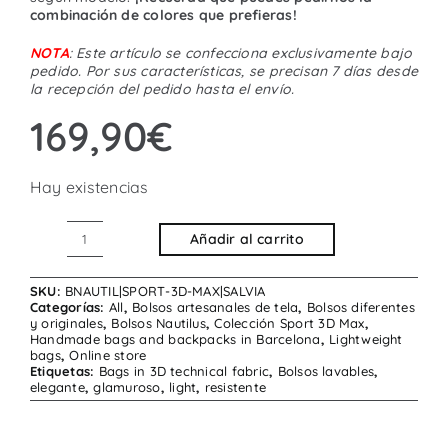
combinación de colores que prefieras!
NOTA
: Este artículo se confecciona exclusivamente bajo
pedido. Por sus características, se precisan 7 días desde
la recepción del pedido hasta el envío.
169,90
€
Hay existencias
Añadir al carrito
Bolso
Nautilus
SKU:
BNAUTIL|SPORT-3D-MAX|SALVIA
Sport
Categorías:
All
,
Bolsos artesanales de tela
,
Bolsos diferentes
y originales
,
Bolsos Nautilus
,
Colección Sport 3D Max
,
3D
Handmade bags and backpacks in Barcelona
,
Lightweight
bags
,
Online store
Max
Etiquetas:
Bags in 3D technical fabric
,
Bolsos lavables
,
Salvia
elegante
,
glamuroso
,
light
,
resistente
cantidad