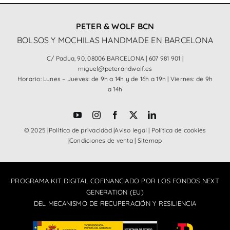
PETER & WOLF BCN
BOLSOS Y MOCHILAS HANDMADE EN BARCELONA
C/ Padua, 90, 08006 BARCELONA |
607 981 901
|
miguel@peterandwolf.es
Horario: Lunes – Jueves: de 9h a 14h y de 16h a 19h | Viernes: de 9h
a 14h
© 2025 |
Política de privacidad
|
Aviso legal
|
Política de cookies
|
Condiciones de venta
|
Sitemap
PROGRAMA KIT DIGITAL COFINANCIADO POR LOS FONDOS NEXT
GENERATION (EU)
DEL MECANISMO DE RECUPERACIÓN Y RESILIENCIA