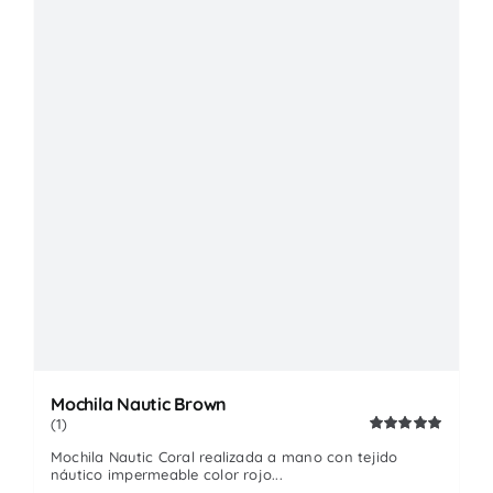
Mochila Nautic Brown
(1)
Valorado
Mochila Nautic Coral realizada a mano con tejido
con
5.00
de
náutico impermeable color rojo...
5