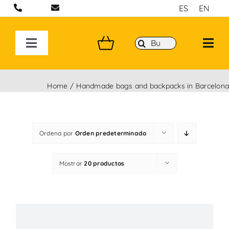
Saltar
ES
EN
al
contenido
Buscar:
Toggle
Navigation
BOLSOS ARTESANALES EN BARCELONA
Home
Handmade bags and backpacks in Barcelon
MOCHILAS
Ordena por
Orden predeterminado
BANDOLERAS HECHAS A MANO
Mostrar
20 productos
COLECCIONES
P&W BY YOU