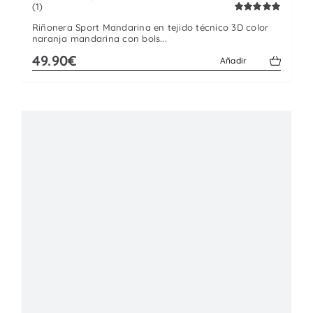
(1)
Valorado
Riñonera Sport Mandarina en tejido técnico 3D color
con
5.00
de
naranja mandarina con bols...
5
49.90€
Añadir