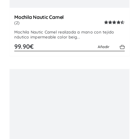
Mochila Nautic Camel
(2)
Valorado
Mochila Nautic Camel realizada a mano con tejido
con
4.50
de
náutico impermeable color beig...
5
99.90€
Añadir