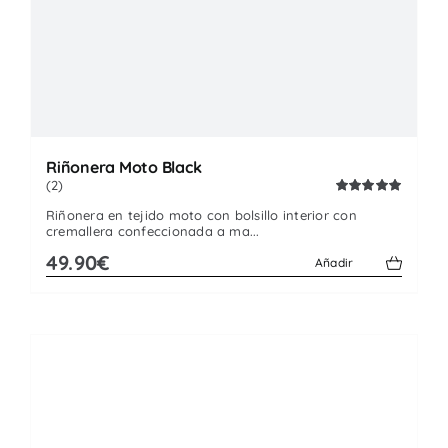
Riñonera Moto Black
(2)
Valorado
Riñonera en tejido moto con bolsillo interior con
con
5.00
de
cremallera confeccionada a ma...
5
49.90€
Añadir